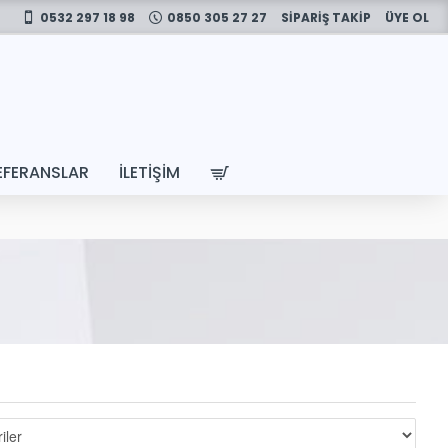
0532 297 18 98
0850 305 27 27
SİPARİŞ TAKİP
ÜYE OL
EFERANSLAR
İLETIŞIM