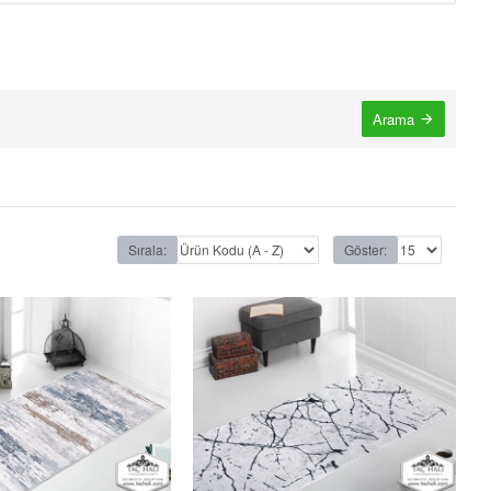
Arama
Sırala:
Göster: