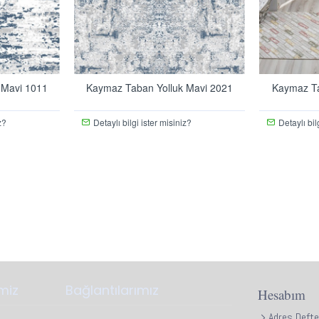
 Mavi 1011
Kaymaz Taban Yolluk Mavi 2021
Kaymaz Ta
z?
Detaylı bilgi ister misiniz?
Detaylı bil
imiz
Bağlantılarımız
Hesabım
Adres Defte