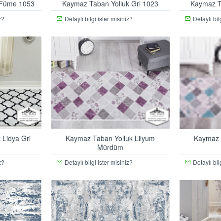
 Füme 1053
Kaymaz Taban Yolluk Gri 1023
Kaymaz T
z?
Detaylı bilgi ister misiniz?
Detaylı bil
 Lidya Gri
Kaymaz Taban Yolluk Lilyum
Kaymaz 
Mürdüm
z?
Detaylı bilgi ister misiniz?
Detaylı bil