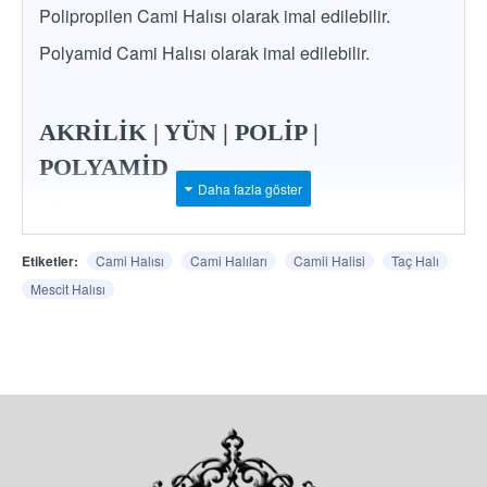
Polipropilen Cami Halısı olarak imal edilebilir.
Polyamid Cami Halısı olarak imal edilebilir.
AKRİLİK | YÜN | POLİP |
POLYAMİD
*
İstenilen ham madde, renk ve desende imalat
mümkündür.
Etiketler:
Cami Halısı
Cami Halıları
Camii Halisi
Taç Halı
Mescit Halısı