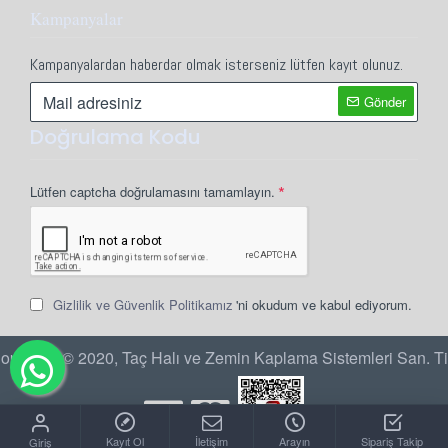
Kampanyalar
Kampanyalardan haberdar olmak isterseniz lütfen kayıt olunuz.
Gönder
Doğrulama Kodu
Lütfen captcha doğrulamasını tamamlayın.
Gizlilik ve Güvenlik Politikamız
'ni okudum ve kabul ediyorum.
opyright © 2020, Taç Halı ve Zemin Kaplama Sistemleri San. Ti
Kayıt Ol
İletişim
Arayın
Sipariş Takip
Giriş