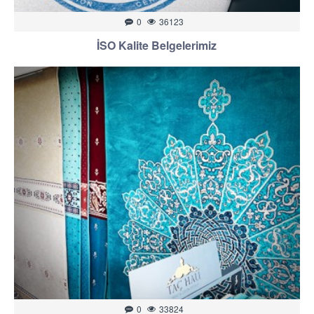
0
36123
İSO Kalite Belgelerimiz
0
33824