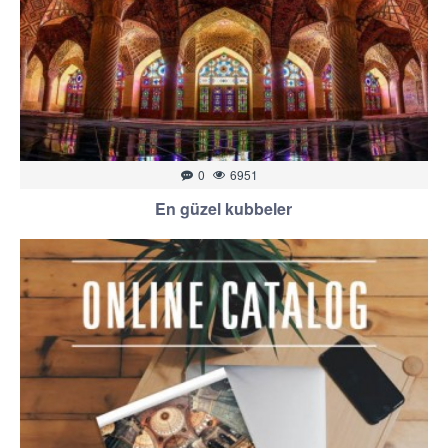
0
6951
En güzel kubbeler