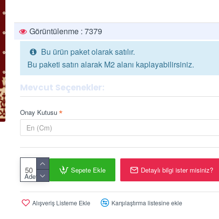
Görüntülenme : 7379
Bu ürün paket olarak satılır.
Bu paketi satın alarak M2 alanı kaplayabilirsiniz.
Mevcut Seçenekler:
Onay Kutusu
Sepete Ekle
Detaylı bilgi ister misiniz?
Adet
Alışveriş Listeme Ekle
Karşılaştırma listesine ekle