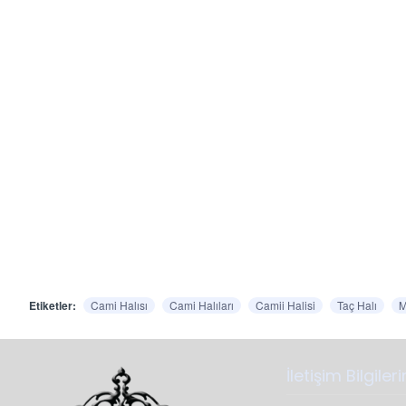
Etiketler:
Cami Halısı
Cami Halıları
Camii Halisi
Taç Halı
M
İletişim Bilgiler