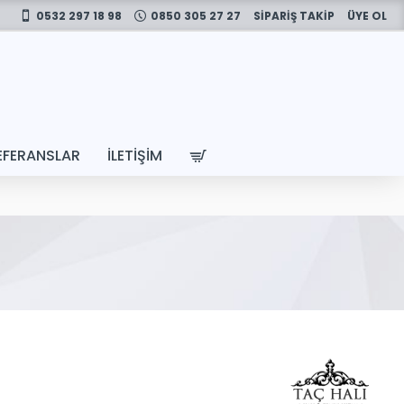
0532 297 18 98
0850 305 27 27
SİPARİŞ TAKİP
ÜYE OL
EFERANSLAR
İLETIŞIM