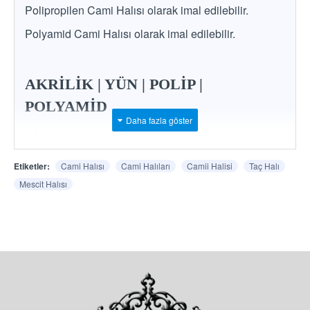
Polipropilen Cami Halısı olarak imal edilebilir.
Polyamid Cami Halısı olarak imal edilebilir.
AKRİLİK | YÜN | POLİP |
POLYAMİD
*
İstenilen ham madde, renk ve desende imalat
mümkündür.
Etiketler:
Cami Halısı
Cami Halıları
Camii Halisi
Taç Halı
Mescit Halısı