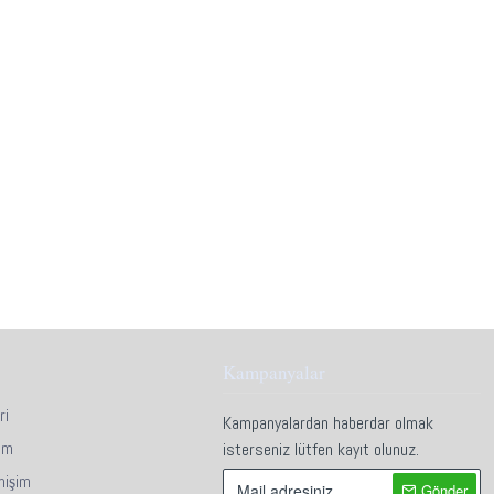
Kampanyalar
ri
Kampanyalardan haberdar olmak
im
isterseniz lütfen kayıt olunuz.
mişim
Gönder