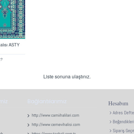
alısı ASTY
z?
Liste sonuna ulaştınız.
imiz
Bağlantılarımız
Hesabım
Adres Defte
http://www.camiihalilari.com
Beğendikler
http://www.cemevihalisi.com
Sipariş Geç
ah.
https://www.tachali.com.tr