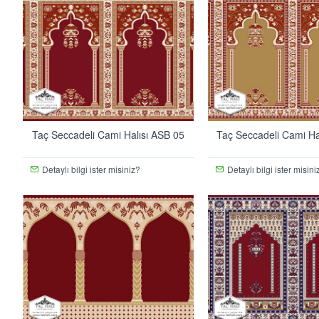
Taç Seccadeli Cami Halısı ASB 05
Taç Seccadeli Cami Ha
Detaylı bilgi ister misiniz?
Detaylı bilgi ister misini