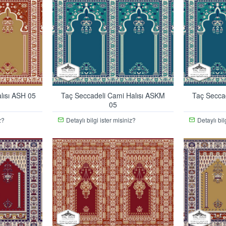
lısı ASH 05
Taç Seccadeli Cami Halısı ASKM
Taç Secca
05
z?
Detaylı bilgi ister misiniz?
Detaylı bil