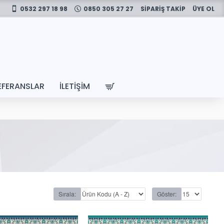
0532 297 18 98
0850 305 27 27
SİPARİŞ TAKİP
ÜYE OL
EFERANSLAR
İLETIŞIM
Sırala:
Göster: