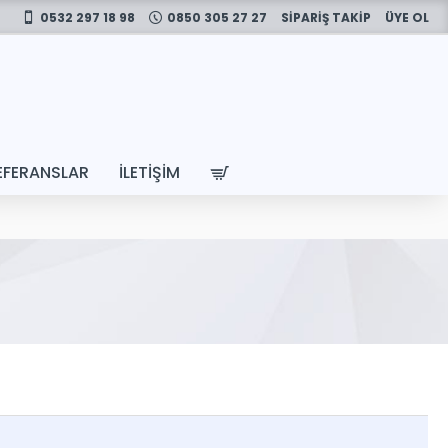
0532 297 18 98
0850 305 27 27
SİPARİŞ TAKİP
ÜYE OL
EFERANSLAR
İLETIŞIM