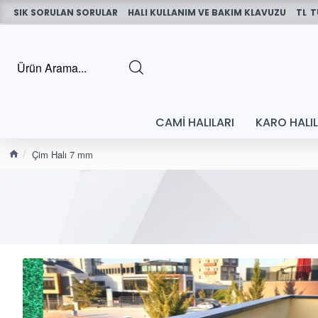
SIK SORULAN SORULAR
HALI KULLANIM VE BAKIM KLAVUZU
TL
T
CAMI HALILARI
KARO HALI
Çim Halı 7 mm