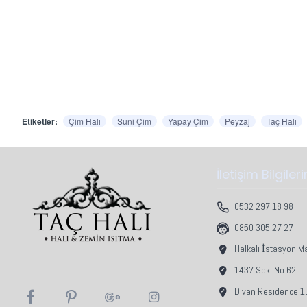
Etiketler:
Çim Halı
Suni Çim
Yapay Çim
Peyzaj
Taç Halı
İletişim Bilgiler
0532 297 18 98
0850 305 27 27
Halkalı İstasyon M
1437 Sok. No 62
Divan Residence 1B