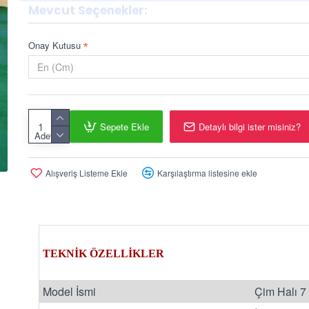
Mevcut Seçenekler:
Onay Kutusu
Sepete Ekle
Detaylı bilgi ister misiniz?
Adet
Alışveriş Listeme Ekle
Karşılaştırma listesine ekle
TEKNİK ÖZELLİKLER
Model İsmi
Çim Halı 