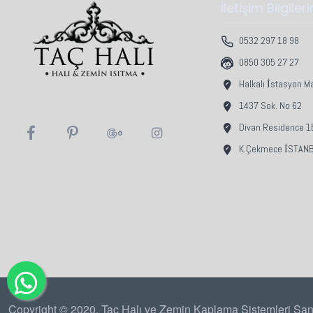
İletişim Bilgiler
0532 297 18 98
0850 305 27 27
Halkalı İstasyon M
1437 Sok. No 62
Divan Residence 1B
K.Çekmece İSTAN
Copyright © 2020, Taç Halı ve Zemin Kaplama Sistemleri San.