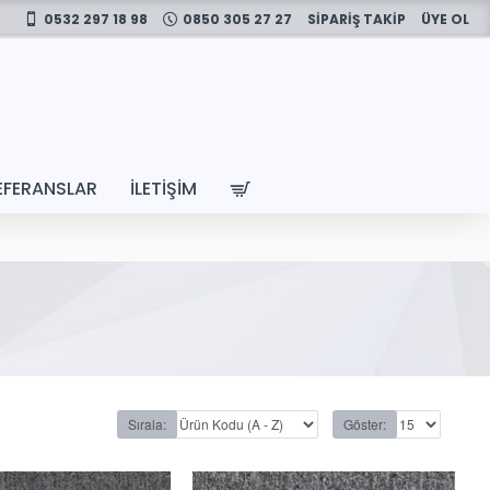
0532 297 18 98
0850 305 27 27
SİPARİŞ TAKİP
ÜYE OL
EFERANSLAR
İLETIŞIM
Sırala:
Göster: