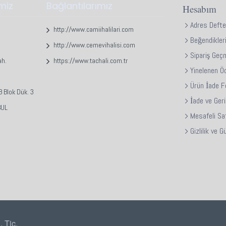
imiz
Bağlantılarımız
Hesabım
Adres Defte
http://www.camiihalilari.com
Beğendikler
http://www.cemevihalisi.com
Sipariş Geç
ah.
https://www.tachali.com.tr
Yinelenen Ö
Ürün İade 
 Blok Dük. 3
İade ve Ger
BUL
Mesafeli Sa
Gizlilik ve 
 Tic.