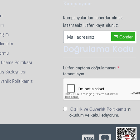
Kampanyalar
ri
Kampanyalardan haberdar olmak
im
isterseniz lütfen kayıt olunuz.
mişim
Gönder
demeler
Doğrulama Kodu
Formu
i Ödeme Politikası
Lütfen captcha doğrulamasını
tış Sözleşmesi
tamamlayın.
Güvenlik Politikamız
Gizlilik ve Güvenlik Politikamız
'ni
okudum ve kabul ediyorum.