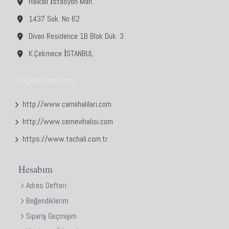
Halkalı İstasyon Mah.
1437 Sok. No 62
Divan Residence 1B Blok Dük. 3
K.Çekmece İSTANBUL
Bağlantılarımız
http://www.camiihalilari.com
http://www.cemevihalisi.com
https://www.tachali.com.tr
Hesabım
Adres Defteri
Beğendiklerim
Sipariş Geçmişim