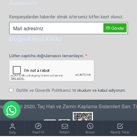
Kampanyalar
Kampanyalardan haberdar olmak isterseniz lütfen kayıt olunuz.
Gönder
Doğrulama Kodu
Lütfen captcha doğrulamasını tamamlayın.
Gizlilik ve Güvenlik Politikamız
'ni okudum ve kabul ediyorum.
opyright © 2020, Taç Halı ve Zemin Kaplama Sistemleri San. Ti
Kayıt Ol
İletişim
Arayın
Sipariş Takip
Giriş