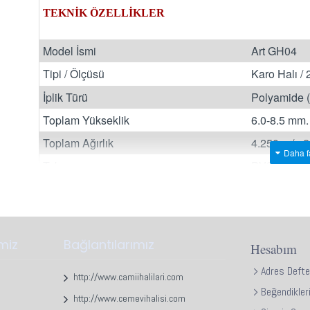
TEKNİK ÖZELLİKLER
Model İsmi
Art GH04
Tipi / Ölçüsü
Karo Halı /
İplik Türü
Polyamide 
Toplam Yükseklik
6.0-8.5 mm.
Toplam Ağırlık
4.250 gr/m2
Taban
PVC
Paketleme
20 Adet / 5
Belirtilen fiyatlar metrekare bazında satış fiyatımızd
imiz
Bağlantılarımız
Hesabım
Paket içeriği (Adeti) bozulmadan kutu bazında satıl
Adres Defte
http://www.camiihalilari.com
Web sayfamızda kullanılan temsili resim ve fotoğraf
Beğendikler
olabilir.
http://www.cemevihalisi.com