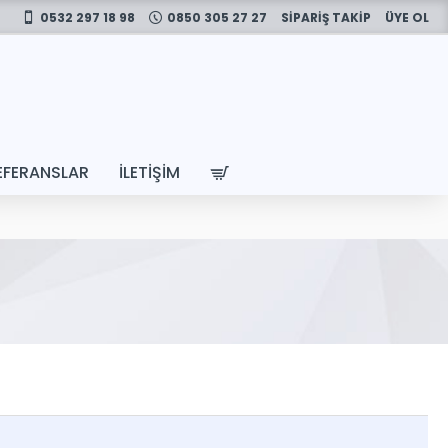
0532 297 18 98
0850 305 27 27
SİPARİŞ TAKİP
ÜYE OL
EFERANSLAR
İLETIŞIM