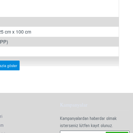
 25 cm x 100 cm
(PP)
 m2
ır.
Kampanyalar
ır. Metrekare / fire hesaplamalarınızı ona göre yapınız.
ri
Kampanyalardan haberdar olmak
lar ile gerçek ürün renkleri arasında az da olsa ton farkı
im
isterseniz lütfen kayıt olunuz.