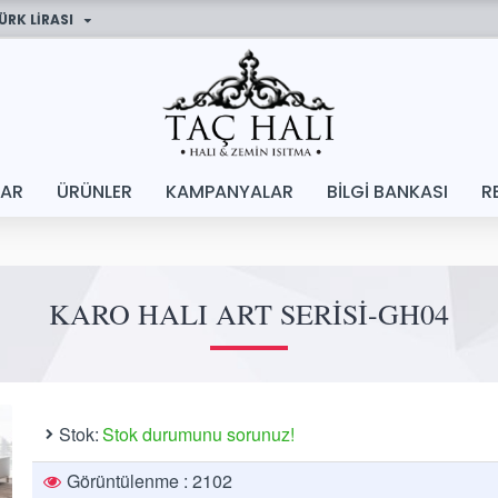
ÜRK LIRASI
LAR
ÜRÜNLER
KAMPANYALAR
BILGI BANKASI
R
KARO HALI ART SERISI-GH04
Stok:
Stok durumunu sorunuz!
Görüntülenme : 2102