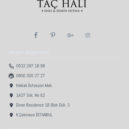
satılır. Metrekare / fire hesaplamalarınızı ona
göre yapınız.
Web sayfamızda kullanılan temsili resim ve
fotoğraflar ile gerçek ürün renkleri arasında az
da olsa ton farkı olabilir.
Özel sipariş ürünlerde üretim hatası dışında
iade ve değişim yapılmamaktadır.
İletişim Bilgilerimiz
0532 297 18 98
0850 305 27 27
Halkalı İstasyon Mah.
1437 Sok. No 62
Divan Residence 1B Blok Dük. 3
K.Çekmece İSTANBUL