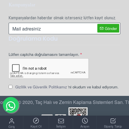
Kampanyalar
Kampanyalardan haberdar olmak isterseniz lütfen kayıt olunuz.
Gönder
Doğrulama Kodu
Lütfen captcha doğrulamasını tamamlayın.
Gizlilik ve Güvenlik Politikamız
'ni okudum ve kabul ediyorum.
opyright © 2020, Taç Halı ve Zemin Kaplama Sistemleri San. Ti
Kayıt Ol
İletişim
Arayın
Sipariş Takip
Giriş