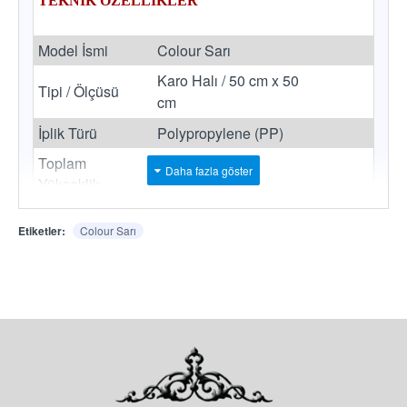
TEKNİK ÖZELLİKLER
Model İsmi
Colour Sarı
Karo Halı / 50 cm x 50
Tipi / Ölçüsü
cm
İplik Türü
Polypropylene (PP)
Toplam
5,2 mm.
Yükseklik
Toplam Ağırlık
3.300 gr/m2
Etiketler:
Colour Sarı
Taban
Bitumen
Paketleme
20 Adet / 5 m2
Belirtilen fiyatlar metrekare bazında satış
fiyatımızdır.
Paket içeriği (Adeti) bozulmadan kutu bazında