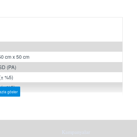
1
 50 cm x 50 cm
SD (PA)
(± %5)
 (± %5)
 m2
ır.
Kampanyalar