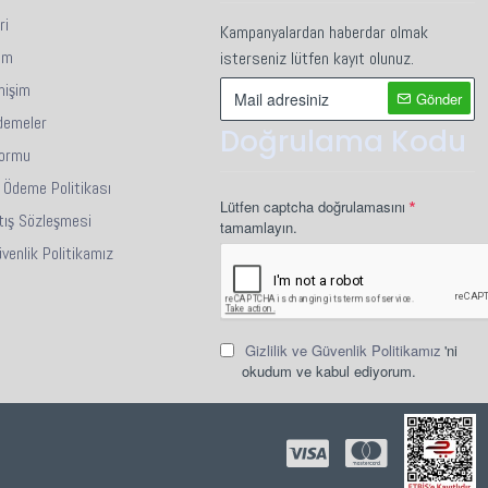
ır. Metrekare / fire hesaplamalarınızı ona göre yapınız.
ri
Kampanyalardan haberdar olmak
lar ile gerçek ürün renkleri arasında az da olsa ton farkı
im
isterseniz lütfen kayıt olunuz.
mişim
Gönder
 ve değişim yapılmamaktadır.
demeler
Doğrulama Kodu
Formu
i Ödeme Politikası
Lütfen captcha doğrulamasını
tış Sözleşmesi
tamamlayın.
Güvenlik Politikamız
Gizlilik ve Güvenlik Politikamız
'ni
okudum ve kabul ediyorum.