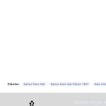
Etiketler:
Samur Karo Halı
Samur Karo Halı Falcon 1901
Karo Hal
İletişim Bilgiler