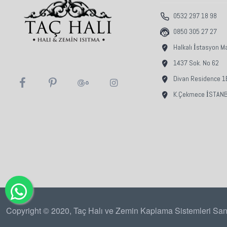
0532 297 18 98
0850 305 27 27
Halkalı İstasyon M
1437 Sok. No 62
Divan Residence 1B
K.Çekmece İSTAN
Copyright © 2020, Taç Halı ve Zemin Kaplama Sistemleri San.