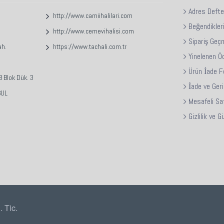
Paket içeriği (Adeti) bozulmadan kutu bazında satıl
Adres Defte
http://www.camiihalilari.com
Web sayfamızda kullanılan temsili resim ve fotoğraf
Beğendikler
olabilir.
http://www.cemevihalisi.com
Sipariş Geç
Özel sipariş ürünlerde üretim hatası dışında iade
ah.
https://www.tachali.com.tr
Yinelenen Ö
Ürün İade 
 Blok Dük. 3
İade ve Ger
BUL
Mesafeli Sa
Gizlilik ve 
 Tic.