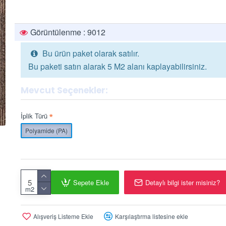
Görüntülenme : 9012
Bu ürün paket olarak satılır.
Bu paketi satın alarak 5 M2 alanı kaplayabilirsiniz.
Mevcut Seçenekler:
İplik Türü
Polyamide (PA)
Sepete Ekle
Detaylı bilgi ister misiniz?
m2
Alışveriş Listeme Ekle
Karşılaştırma listesine ekle