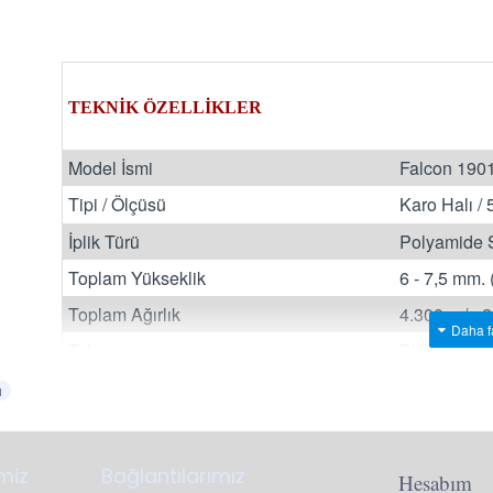
TEKNİK ÖZELLİKLER
Model İsmi
Falcon 190
Tipi / Ölçüsü
Karo Halı /
İplik Türü
Polyamide 
Toplam Yükseklik
6 - 7,5 mm. 
Toplam Ağırlık
4.300 gr/m2
Taban
PVC
Paketleme
20 Adet / 5
ı
Belirtilen fiyatlar metrekare bazında satış fiyatımızd
imiz
Bağlantılarımız
Hesabım