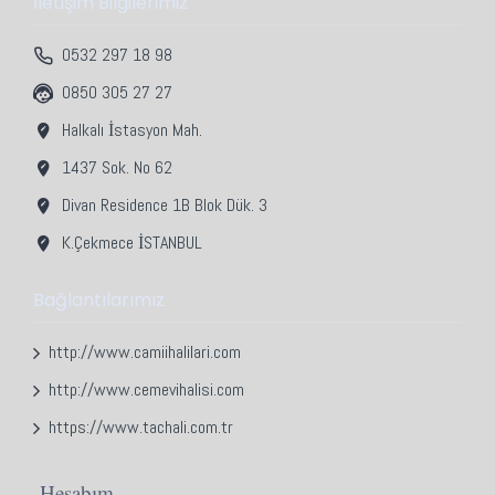
İletişim Bilgilerimiz
0532 297 18 98
0850 305 27 27
Halkalı İstasyon Mah.
1437 Sok. No 62
Divan Residence 1B Blok Dük. 3
K.Çekmece İSTANBUL
Bağlantılarımız
http://www.camiihalilari.com
http://www.cemevihalisi.com
https://www.tachali.com.tr
Hesabım