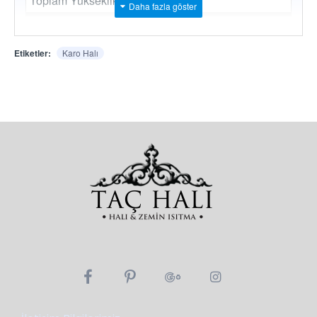
Toplam Yükseklik
7 mm.
Toplam Ağırlık
4.300 gr/m2
Taban
Bitumen
Etiketler:
Karo Halı
Paketleme
20 Adet / 5 m2
Belirtilen fiyatlar metrekare bazında satış
fiyatımızdır.
Paket içeriği (Adeti) bozulmadan kutu bazında
satılır. Metrekare / fire hesaplamalarınızı ona
göre yapınız.
Web sayfamızda kullanılan temsili resim ve
fotoğraflar ile gerçek ürün renkleri arasında az
da olsa ton farkı olabilir.
Özel sipariş ürünlerde üretim hatası dışında
iade ve değişim yapılmamaktadır.