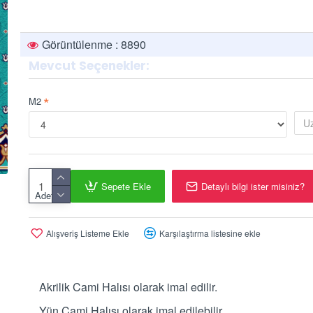
Görüntülenme : 8890
Mevcut Seçenekler:
M2
Sepete Ekle
Detaylı bilgi ister misiniz?
Adet
Alışveriş Listeme Ekle
Karşılaştırma listesine ekle
Akrilik Cami Halısı olarak imal edilir.
Yün Cami Halısı olarak imal edilebilir.