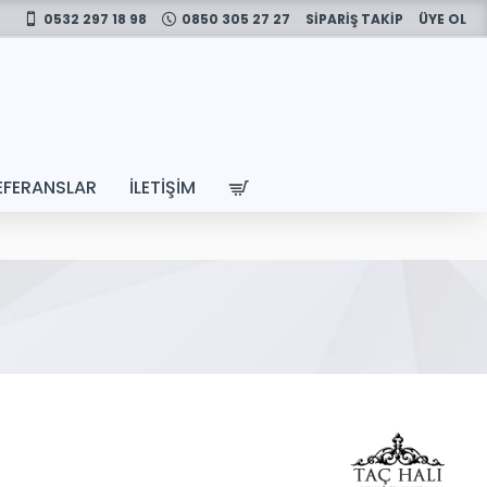
0532 297 18 98
0850 305 27 27
SİPARİŞ TAKİP
ÜYE OL
EFERANSLAR
İLETIŞIM