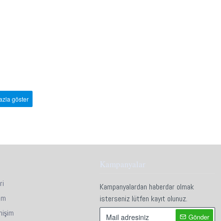
Kampanyalar
ri
Kampanyalardan haberdar olmak
im
isterseniz lütfen kayıt olunuz.
mişim
Gönder