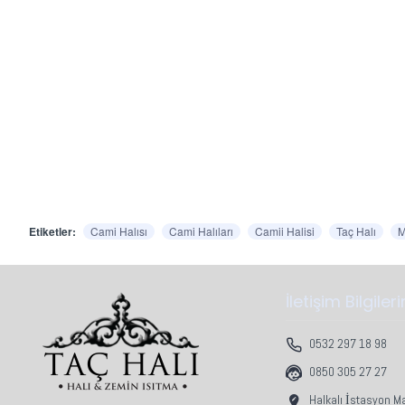
Etiketler:
Cami Halısı
Cami Halıları
Camii Halisi
Taç Halı
M
İletişim Bilgiler
0532 297 18 98
0850 305 27 27
Halkalı İstasyon M