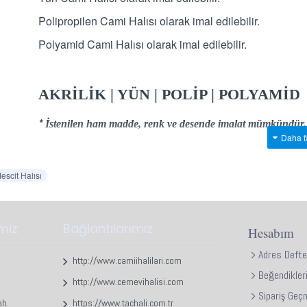
Polipropilen Cami Halısı olarak imal edilebilir.
Polyamid Cami Halısı olarak imal edilebilir.
AKRİLİK | YÜN | POLİP | POLYAMİD
*
İstenilen ham madde, renk ve desende imalat mümkündür.
escit Halısı
imiz
Bağlantılarımız
Hesabım
Adres Defte
http://www.camiihalilari.com
Beğendikler
http://www.cemevihalisi.com
Sipariş Geç
ah.
https://www.tachali.com.tr