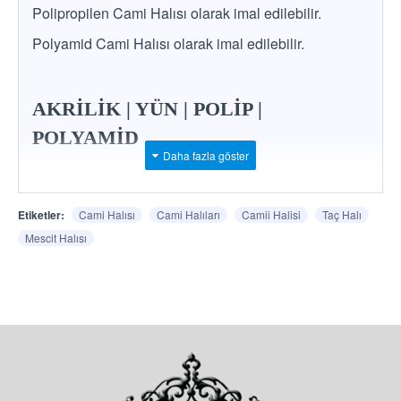
Polipropilen Cami Halısı olarak imal edilebilir.
Polyamid Cami Halısı olarak imal edilebilir.
AKRİLİK | YÜN | POLİP |
POLYAMİD
*
İstenilen ham madde, renk ve desende imalat
mümkündür.
Etiketler:
Cami Halısı
Cami Halıları
Camii Halisi
Taç Halı
Mescit Halısı