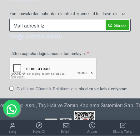
Kampanyalardan haberdar olmak isterseniz lütfen kayıt olunuz.
Gönder
Doğrulama Kodu
Lütfen captcha doğrulamasını tamamlayın.
Gizlilik ve Güvenlik Politikamız
'ni okudum ve kabul ediyorum.
opyright © 2020, Taç Halı ve Zemin Kaplama Sistemleri San. Ti
Kayıt Ol
İletişim
Arayın
Sipariş Takip
Giriş