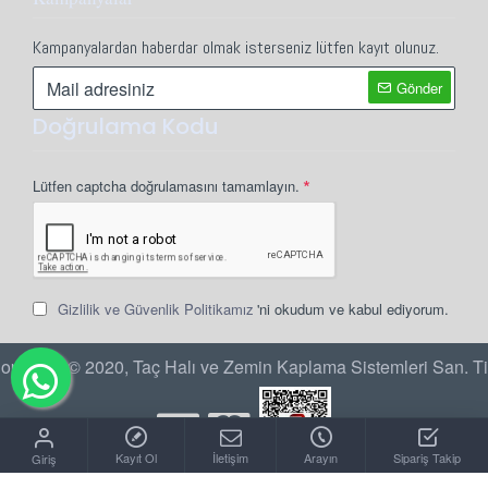
Kampanyalardan haberdar olmak isterseniz lütfen kayıt olunuz.
Gönder
Doğrulama Kodu
Lütfen captcha doğrulamasını tamamlayın.
Gizlilik ve Güvenlik Politikamız
'ni okudum ve kabul ediyorum.
opyright © 2020, Taç Halı ve Zemin Kaplama Sistemleri San. Ti
Kayıt Ol
İletişim
Arayın
Sipariş Takip
Giriş