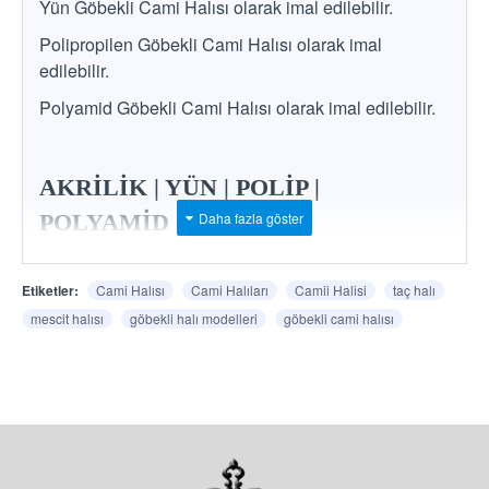
Yün Göbekli Cami Halısı olarak imal edilebilir.
Polipropilen Göbekli Cami Halısı olarak imal
edilebilir.
Polyamid Göbekli Cami Halısı olarak imal edilebilir.
AKRİLİK | YÜN | POLİP |
POLYAMİD
*
İstenilen ham madde, renk ve desende imalat
Etiketler:
Cami Halısı
Cami Halıları
Camii Halisi
taç halı
mümkündür.
mescit halısı
göbekli halı modelleri
göbekli cami halısı