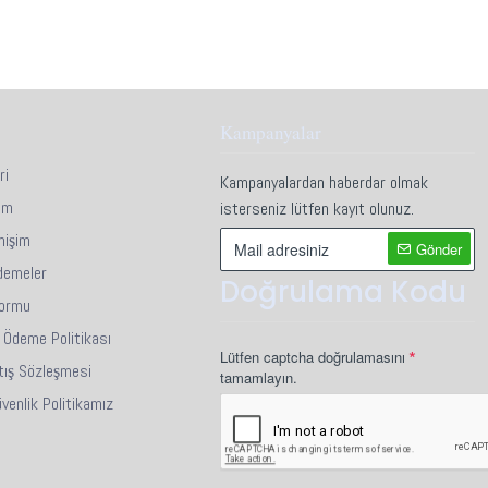
Kampanyalar
ri
Kampanyalardan haberdar olmak
im
isterseniz lütfen kayıt olunuz.
mişim
Gönder
demeler
Doğrulama Kodu
Formu
i Ödeme Politikası
Lütfen captcha doğrulamasını
tış Sözleşmesi
tamamlayın.
Güvenlik Politikamız