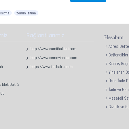
.
ı ısıtma
zemin ısıtma
A.
60x100x35mm
nik özellikleri:
imiz
Bağlantılarımız
Hesabım
 Sıcaklık Ölçme:
-0 ° C
~
60 ° C
Adres Defte
 Türü:
AC 85V -
AC 265V
http://www.camiihalilari.com
Beğendikler
:
Fişli
http://www.cemevihalisi.com
Sipariş Geç
ri:
Sıcaklık Kontrol
ah.
https://www.tachali.com.tr
Yinelenen Ö
el Numarası:
Dijital LED 'li Termostat
ış Gücü:
12A
Ürün İade 
 Blok Dük. 3
lanım:
Ev - Ofis
İade ve Ger
BUL
an tipi:
Dijital
Mesafeli Sa
k:
Beyaz
Gizlilik ve 