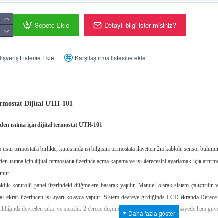
Sepete Ekle
Detaylı bilgi ister misiniz?
t
lışveriş Listeme Ekle
Karşılaştırma listesine ekle
rmostat Dijital UTH-101
den ısıtma için dijital termostat UTH-101
a üstü termostatla birlikte, kutusunda ısı bilgisini termostata ilavetten 2m kablolu sensör bulunur
den ısıtma için dijital
termostatın üzerinde açma kapama ve ısı derecesini ayarlamak için artır
unur.
aklık kontrolü panel üzerindeki düğmelere basarak yapılır. Manuel olarak sistem çalıştırılır ve k
ital ekran üzerinden ısı ayarı kolayca yapılır. Sistem devreye girdiğinde LCD ekranda Derece
şıldığında devreden çıkar ve sıcaklık 2 derece düşünce tekrar devreye girer. Bu sayede hem güv