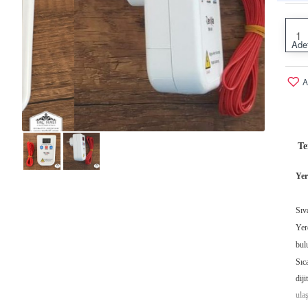
Ade
A
Te
Yer
Sıv
Yer
bul
Sıc
dij
ula