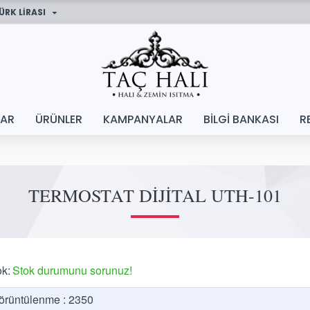
ÜRK LIRASI
LAR
ÜRÜNLER
KAMPANYALAR
BILGI BANKASI
R
TERMOSTAT DIJITAL UTH-101
ok:
Stok durumunu sorunuz!
örüntülenme : 2350