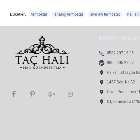
olur
Etiketler:
termostat
analog termostat
sıva altı termostat
halı alt
12
Tek
İletişim Bilgiler
Max
0532 297 18 98
Güç
Stil
0850 305 27 27
Teo
Halkalı İstasyon M
Mod
1437 Sok. No 62
Çık
Divan Residence 1B
Kul
K.Çekmece İSTAN
Ekr
Ren