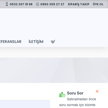
0532 297 18 98
0850 305 27 27
SİPARİŞ TAKİP
ÜYE OL
EFERANSLAR
İLETIŞIM
Soru Sor
Satınalmadan önce
soru sormak için bizimle