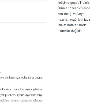
iletişime geçebilirsiniz.
Ürünler özel ölçülerde
kesileceği ve/veya
hazırlanacağı için iade
imalat hataları harici
mümkün değildir.
.
ma ve eksiltmek için toplamda üç düğme
apatılır. Isıtıcı flim ısısını gösteren
 yanıp sönerek uyarır. Ayarlanan ısıya
enlik hem de enerji tasarrufu sağlanmış