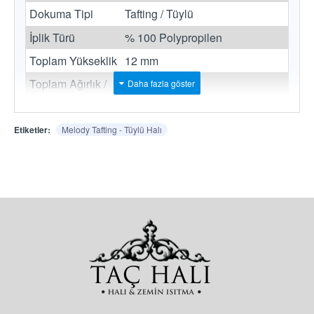
Dokuma Tipi
Tafting / Tüylü
İplik Türü
% 100 Polypropilen
Toplam Yükseklik
12 mm
Toplam Ağırlık /
1.845 gr/m2
Metrekare
Sırt Kaplama
Keçe Taban
Etiketler:
Melody Tafting - Tüylü Halı
Rulo Eni
400 cm.
Belirtilen fiyatlar metrekare bazında satış
fiyatımızdır.
Rulo eni 400cm 'dir ve rulo eni bozulmadan
uzunluktan kesilerek satılır. Metrekare / fire
hesaplamalarınızı ona göre yapınız.
Web sayfamızda kullanılan temsili resim ve
fotoğraflar ile gerçek ürün renkleri arasında ton