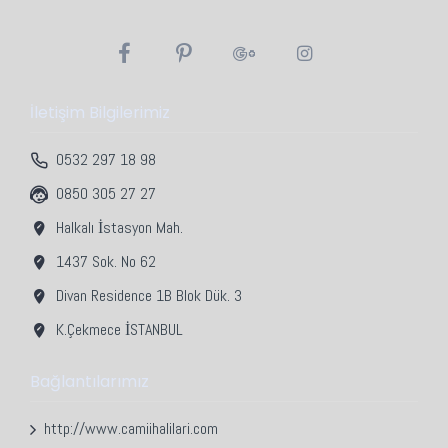
farkı olabilir.
Kesilerek satışı yapılan ürünlerde üretim hatası
dışında iade ve değişim yapılmamaktadır.
İletişim Bilgilerimiz
0532 297 18 98
0850 305 27 27
Halkalı İstasyon Mah.
1437 Sok. No 62
Divan Residence 1B Blok Dük. 3
K.Çekmece İSTANBUL
Bağlantılarımız
http://www.camiihalilari.com