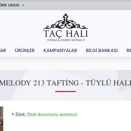
ÜRK LIRASI
LAR
ÜRÜNLER
KAMPANYALAR
BILGI BANKASI
R
MELODY 213 TAFTING - TÜYLÜ HAL
Stok:
Stok durumunu sorunuz!