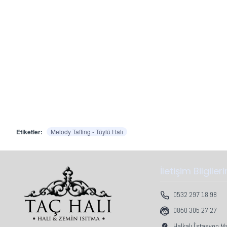
Etiketler:
Melody Tafting - Tüylü Halı
İletişim Bilgiler
0532 297 18 98
0850 305 27 27
Halkalı İstasyon M