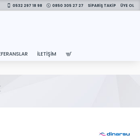
0532 297 18 98
0850 305 27 27
SİPARİŞ TAKİP
ÜYE OL
EFERANSLAR
İLETIŞIM
I