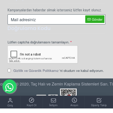
Kampanyalardan haberdar olmak isterseniz lütfen kayıt olunuz.
Gönder
Doğrulama Kodu
Lütfen captcha doğrulamasını tamamlayın.
Gizlilik ve Güvenlik Politikamız
'ni okudum ve kabul ediyorum.
opyright © 2020, Taç Halı ve Zemin Kaplama Sistemleri San. Ti
Kayıt Ol
İletişim
Arayın
Sipariş Takip
Giriş