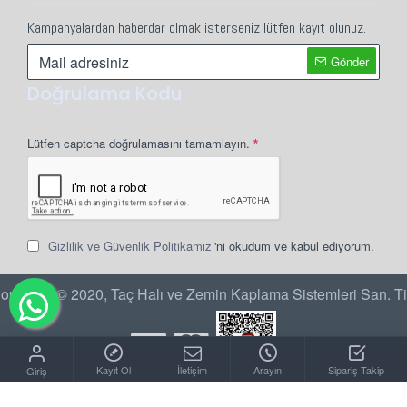
Kampanyalardan haberdar olmak isterseniz lütfen kayıt olunuz.
Gönder
Doğrulama Kodu
Lütfen captcha doğrulamasını tamamlayın.
Gizlilik ve Güvenlik Politikamız
'ni okudum ve kabul ediyorum.
opyright © 2020, Taç Halı ve Zemin Kaplama Sistemleri San. Ti
Kayıt Ol
İletişim
Arayın
Sipariş Takip
Giriş