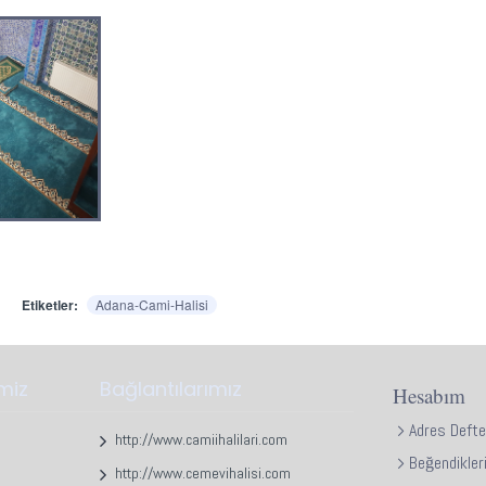
Etiketler:
Adana-Cami-Halisi
imiz
Bağlantılarımız
Hesabım
Adres Defte
http://www.camiihalilari.com
Beğendikler
http://www.cemevihalisi.com