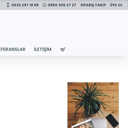
0532 297 18 98
0850 305 27 27
SİPARİŞ TAKİP
ÜYE OL
EFERANSLAR
İLETIŞIM