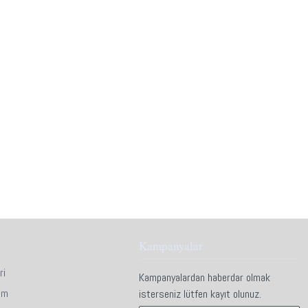
Kampanyalar
ri
Kampanyalardan haberdar olmak
im
isterseniz lütfen kayıt olunuz.