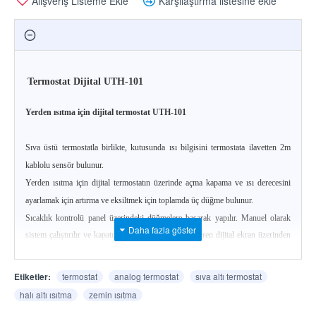
Alışveriş Listeme Ekle
Karşılaştırma listesine ekle
Termostat Dijital UTH-101
Yerden ısıtma için dijital termostat UTH-101
Sıva üstü termostatla birlikte, kutusunda ısı bilgisini termostata ilavetten 2m
kablolu sensör bulunur.
Yerden ısıtma için dijital
termostatın üzerinde açma kapama ve ısı derecesini
ayarlamak için artırma ve eksiltmek için toplamda üç düğme bulunur.
Sıcaklık kontrolü panel üzerindeki düğmelere basarak yapılır. Manuel olarak
sistem çalıştırılır ve kapatılır. Isıtıcı flim ısısını gösteren dijital ekran üzerinden
ısı ayarı kolayca yapılır. Sistem devreye girdiğinde LCD ekranda Derece yanıp
sönerek uyarır. Ayarlanan ısıya ulaşıldığında devreden çıkar ve sıcaklık 2 derece
Etiketler:
termostat
analog termostat
sıva altı termostat
düşünce tekrar devreye girer. Bu sayede hem güvenlik hem de enerji tasarrufu
halı altı ısıtma
zemin ısıtma
sağlanmış olur.