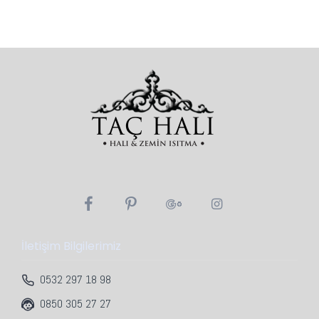
12A.
60x100x35mm
Teknik özellikleri:
Max Sıcaklık Ölçme:
-0 ° C
~
60 ° C
Güç Türü:
AC 85V -
AC 265V
Stil:
Fişli
Teori:
Sıcaklık Kontrol
Model Numarası:
Dijital LED 'li Termostat
Çıkış Gücü:
12A
Kullanım:
Ev - Ofis
Ekran tipi:
Dijital
Renk:
Beyaz
İletişim Bilgilerimiz
0532 297 18 98
0850 305 27 27