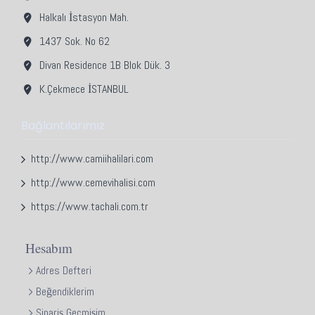
Halkalı İstasyon Mah.
1437 Sok. No 62
Divan Residence 1B Blok Dük. 3
K.Çekmece İSTANBUL
Bağlantılarımız
http://www.camiihalilari.com
http://www.cemevihalisi.com
https://www.tachali.com.tr
Hesabım
Adres Defteri
Beğendiklerim
Sipariş Geçmişim