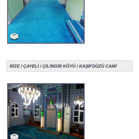
RİZE / ÇAYELİ / ÇİLİNGİR KÖYÜ / KAŞİFDÜZÜ CAMİ