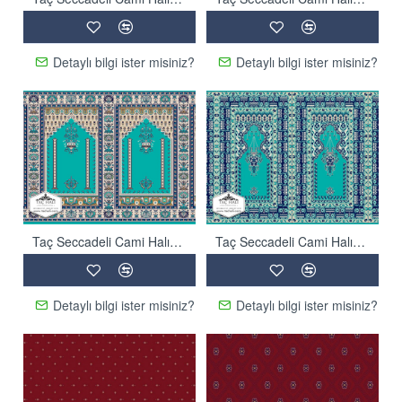
İsterseniz şehiriçi servisimizle belirttiğiniz ambar kargoya veya
nakliye ile sizin adınıza biz teslim ederiz. Yurtiçi ve Yurtdışı
satışımız vardır.
Detaylı bilgi ister misiniz?
Detaylı bilgi ister misiniz?
Montaj dahil satışlarımızda; Halılarınız imalat sonrası
tarafınıza bilgi verilerek ambarlar aracılığıyla ücretsiz olarak
tarafınıza gönderilir. Sonrasında uzman ekibimiz adrese gelip,
birinci sınıf işçilikle montajını yapmak suretiyle tarafınıza
%100 memnuniyet hedefiyle halılarınızı teslim eder. Yurtiçi ve
Yurtdışı projeler için montaj ekibimiz mevcuttur.
Taç Seccadeli Cami Halısı ASTY 06
Taç Seccadeli Cami Halısı ASTY 07
Taç Cami halıları; Cami ve cemaatin memnun kalacağı
konforda özenle ve ince işçilikle üretilmektedir. Malzemelerin
tamamı birinci sınıf, esnek, sağlığınıza özen gösteren, kolay
Detaylı bilgi ister misiniz?
Detaylı bilgi ister misiniz?
temizlenebilir ve yıkanabilir özelliklerde olup çok dayanaklıdır.
Uzun yıllar içiniz rahat bir biçimde halılarımızı
kullanabilirsiniz.