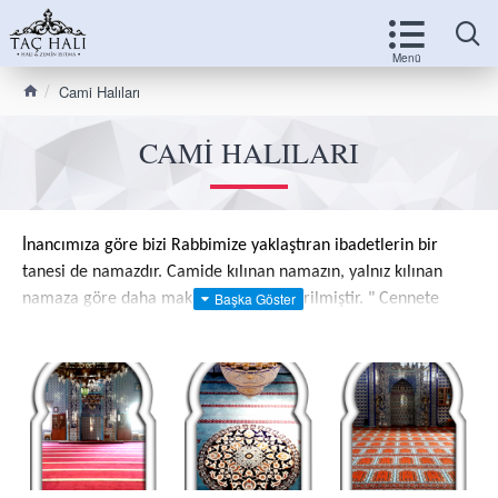
Cami Halıları
CAMI HALILARI
İnancımıza göre bizi Rabbimize yaklaştıran ibadetlerin bir
tanesi de namazdır. Camide kılınan namazın, yalnız kılınan
namaza göre daha makbul olduğu bildirilmiştir. " Cennete
giden yollar mescitlerden geçiyor, Mevla kullarını hep
secdelerde seçiyor. " İşte bu bilinç ile sorumluluklarının
farkında olarak Cami halısı ve Mescit halılarında markanız:
"TAÇ HALI"
İbadethanelerimiz olan cami ve mescitlerimiz için her türlü
halı ihtiyaçlarınıza çözüm oluyoruz. Cami ve mescit