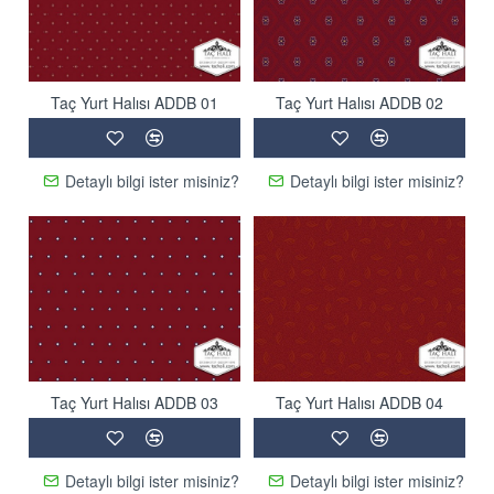
" Güven Kontrole Mani Değildir. "
"TAÇ HALI" markasının değişmez prensipleri: "
Daima
Taç Yurt Halısı ADDB 01
Taç Yurt Halısı ADDB 02
dürüstlük, kaliteli ürün ve hizmet ile zamanında teslim "
olmuştur. Satış sırasında konuşulan, anlaşılan her detay
GARANTİ altındadır. Halının sıklığı, ( Kilo/Metrekare) fiyatı ve
Detaylı bilgi ister misiniz?
Detaylı bilgi ister misiniz?
diğer belirlenen detaylar iş bitiminde kontrol edilir. Aksi bir
durumda Halılar sorgusuz iade alınır.
Sorularınız ve istekleriniz için bize 0212 884 27 27 veya 0532
297 18 98 no'lu telefonlardan ulaşabilirsiniz.
Taç Yurt Halısı ADDB 03
Taç Yurt Halısı ADDB 04
Detaylı bilgi ister misiniz?
Detaylı bilgi ister misiniz?