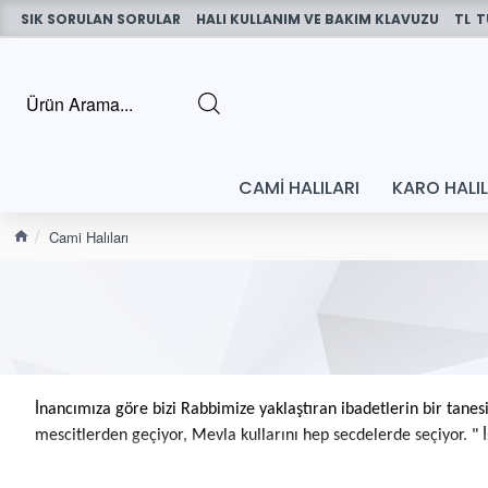
SIK SORULAN SORULAR
HALI KULLANIM VE BAKIM KLAVUZU
TL
T
CAMI HALILARI
KARO HALI
Cami Halıları
İnancımıza göre bizi Rabbimize yaklaştıran ibadetlerin bir tane
mescitlerden geçiyor, Mevla kullarını hep secdelerde seçiyor. " İ