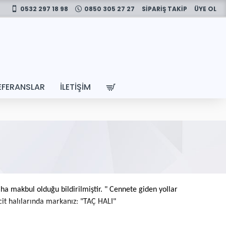
0532 297 18 98
0850 305 27 27
SİPARİŞ TAKİP
ÜYE OL
EFERANSLAR
İLETIŞIM
ha makbul olduğu bildirilmiştir. " Cennete giden yollar
cit halılarında markanız: "TAÇ HALI"