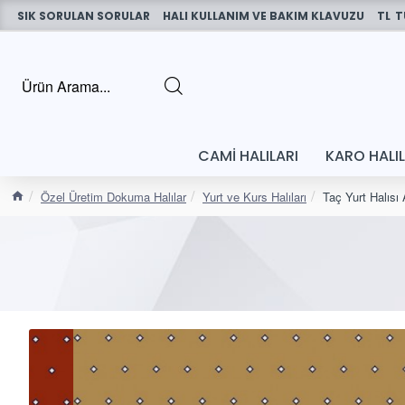
SIK SORULAN SORULAR
HALI KULLANIM VE BAKIM KLAVUZU
TL
T
CAMI HALILARI
KARO HALI
Özel Üretim Dokuma Halılar
Yurt ve Kurs Halıları
Taç Yurt Halıs