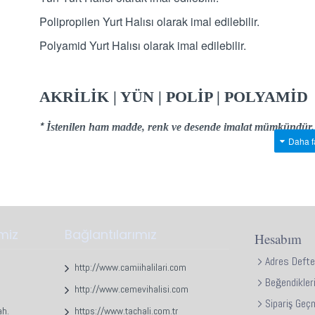
Polipropilen Yurt Halısı olarak imal edilebilir.
Polyamid Yurt Halısı olarak imal edilebilir.
AKRİLİK | YÜN | POLİP | POLYAMİD
*
İstenilen ham madde, renk ve desende imalat mümkündür.
imiz
Bağlantılarımız
Hesabım
Adres Defte
http://www.camiihalilari.com
Beğendikler
http://www.cemevihalisi.com
Sipariş Geç
ah.
https://www.tachali.com.tr