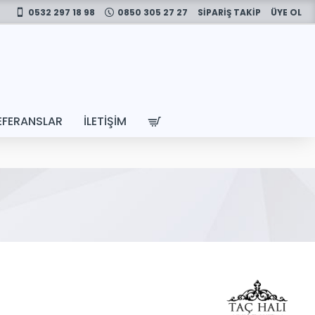
0532 297 18 98
0850 305 27 27
SİPARİŞ TAKİP
ÜYE OL
EFERANSLAR
İLETIŞIM