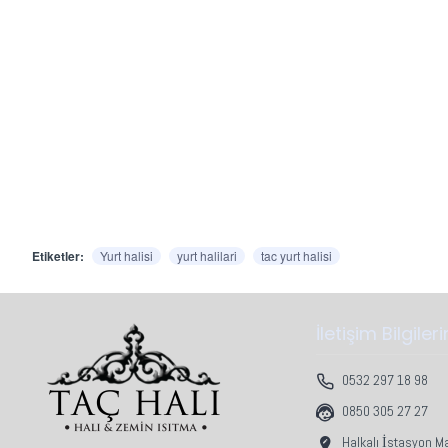
Etiketler:
Yurt halisi
yurt halilari
tac yurt halisi
İletişim Bilgiler
0532 297 18 98
0850 305 27 27
Halkalı İstasyon M