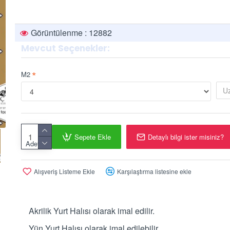
Görüntülenme : 12882
Mevcut Seçenekler:
M2
Sepete Ekle
Detaylı bilgi ister misiniz?
Adet
Alışveriş Listeme Ekle
Karşılaştırma listesine ekle
Akrilik Yurt Halısı olarak imal edilir.
Yün Yurt Halısı olarak imal edilebilir.