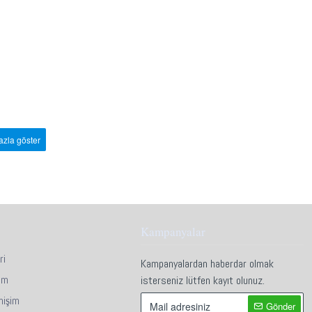
Kampanyalar
ri
Kampanyalardan haberdar olmak
im
isterseniz lütfen kayıt olunuz.
mişim
Gönder