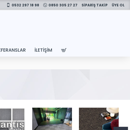
0532 297 18 98
0850 305 27 27
SİPARİŞ TAKİP
ÜYE OL
EFERANSLAR
İLETIŞIM