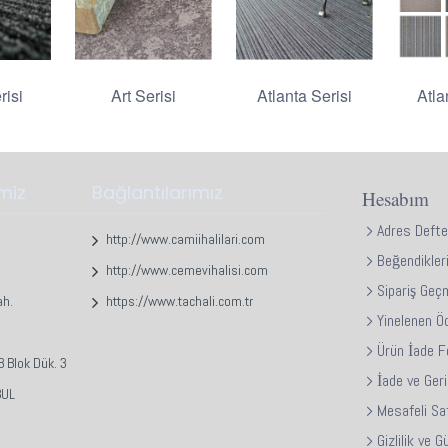
risi
Art Serisi
Atlanta Serisi
Atla
imiz
Bağlantılarımız
Hesabım
Adres Defte
http://www.camiihalilari.com
Beğendikler
http://www.cemevihalisi.com
Sipariş Geç
ah.
https://www.tachali.com.tr
Yinelenen Ö
Ürün İade 
 Blok Dük. 3
İade ve Ger
BUL
Mesafeli Sa
Gizlilik ve 