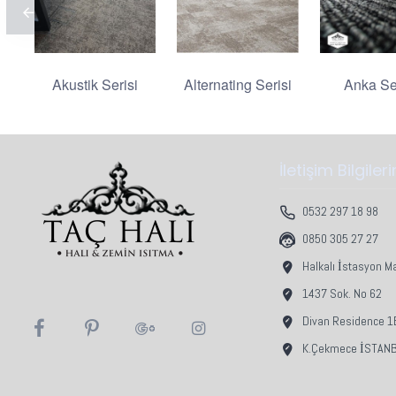
Akustik Serisi
Alternating Serisi
Anka Se
İletişim Bilgiler
0532 297 18 98
0850 305 27 27
Halkalı İstasyon M
1437 Sok. No 62
Divan Residence 1B
K.Çekmece İSTAN