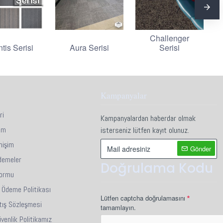
Challenger
ntis Serisi
Aura Serisi
Serisi
Kampanyalar
ri
Kampanyalardan haberdar olmak
im
isterseniz lütfen kayıt olunuz.
mişim
Gönder
demeler
Doğrulama Kodu
Formu
i Ödeme Politikası
Lütfen captcha doğrulamasını
tış Sözleşmesi
tamamlayın.
Güvenlik Politikamız