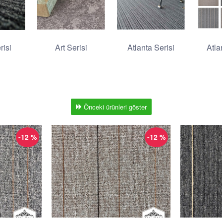
risi
Art Serisi
Atlanta Serisi
Atla
Önceki ürünleri göster
-12 %
-12 %