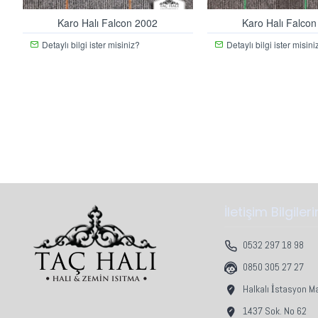
Karo Halı Falcon 2002
Karo Halı Falco
Detaylı bilgi ister misiniz?
Detaylı bilgi ister misini
İletişim Bilgiler
0532 297 18 98
0850 305 27 27
Halkalı İstasyon M
1437 Sok. No 62