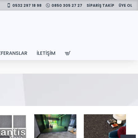
0532 297 18 98
0850 305 27 27
SİPARİŞ TAKİP
ÜYE OL
EFERANSLAR
İLETIŞIM