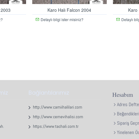
n 2003
Karo Halı Falcon 2004
Karo 
z?
Detaylı bilgi ister misiniz?
Detaylı bil
imiz
Bağlantılarımız
Hesabım
Adres Defte
http://www.camiihalilari.com
Beğendikler
http://www.cemevihalisi.com
Sipariş Geç
ah.
https://www.tachali.com.tr
Yinelenen Ö