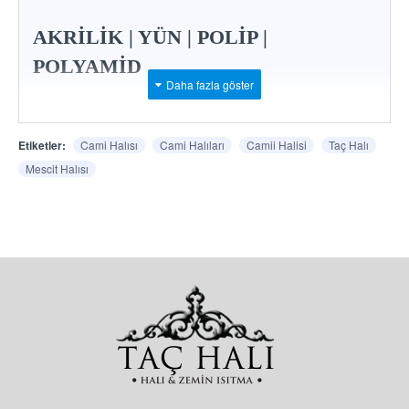
AKRİLİK | YÜN | POLİP |
POLYAMİD
*
İstenilen ham madde, renk ve desende imalat
mümkündür.
Etiketler:
Cami Halısı
Cami Halıları
Camii Halisi
Taç Halı
Mescit Halısı