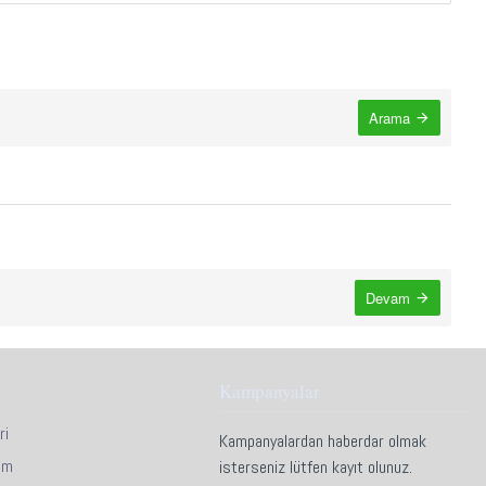
Arama
Devam
Kampanyalar
ri
Kampanyalardan haberdar olmak
im
isterseniz lütfen kayıt olunuz.