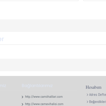
er
imiz
Bağlantılarımız
Hesabım
Adres Defte
http://www.camiihalilari.com
Beğendikler
http://www.cemevihalisi.com