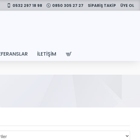
0532 297 18 98
0850 305 27 27
SİPARİŞ TAKİP
ÜYE OL
EFERANSLAR
İLETIŞIM